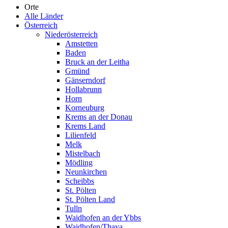
Orte
Alle Länder
Österreich
Niederösterreich
Amstetten
Baden
Bruck an der Leitha
Gmünd
Gänserndorf
Hollabrunn
Horn
Korneuburg
Krems an der Donau
Krems Land
Lilienfeld
Melk
Mistelbach
Mödling
Neunkirchen
Scheibbs
St. Pölten
St. Pölten Land
Tulln
Waidhofen an der Ybbs
Waidhofen/Thaya