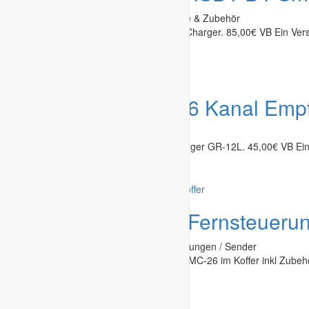
Fernsteuerung & Elektronik
»
Ladegeräte & Zubehör
Biete hier ein Ladegerät iSDT D1 Smart Charger. 85,00€ VB Ein Vers
Recklinghausen
-
31.07.2026
Angebot
Graupner 6 Kanal Emp
Fernsteuerung & Elektronik
»
Empfänger
Biete hier eine Graupner 6 Kanal Empfänger GR-12L. 45,00€ VB Ein 
Recklinghausen
-
31.07.2026
Angebot
Graupner Fernsteuerun
Fernsteuerung & Elektronik
»
Fernsteuerungen / Sender
Biete hier eine Graupner Fernsteuerung MC-26 im Koffer inkl Zubehör
Recklinghausen
-
31.07.2026