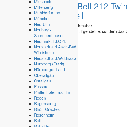
Miesbach
Angebot
Graupner Bell 212 Twi
Miltenberg
Hubschraubermodell
Mühldorf a.Inn
München
Neu-Ulm
Modelle & Zubehör
»
Flugzeuge
»
Hubschrauber
Neuburg-
"nagelneue" BELL 212 Twin Jet aber nicht irgendeine; sondern das 
Schrobenhausen
Katalog 1973...
Neumarkt i.d.OPf.
Neustadt a.d.Aisch-Bad
Wien Alsergrund
-
04.08.2026
Windsheim
Neustadt a.d.Waldnaab
Nürnberg (Stadt)
Nürnberger Land
Oberallgäu
Ostallgäu
Passau
Pfaffenhofen a.d.Ilm
Regen
Regensburg
Rhön-Grabfeld
Rosenheim
Roth
Rottal-Inn