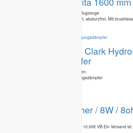
Angebot
SIG Senorita 1600 mm
Modelle & Zubehör
»
Flugzeuge
»
Motorflugzeuge
Sauber gebauter Trainer 2 achs gesteuert, absturzfrei, Mit brushless
Bochum (Stadt)
-
01.08.2026
Gesuch
Suche Toni Clark Hydr
Schwingungsdämpfer
Antrieb & Zubehör
»
Verbrennungsmotoren
Suche Toni Clark Hydromount Schwingungsdämpfer
Bodenseekreis
-
31.07.2026
Angebot
Lautsprecher / 8W / 8
Fernsteuerung & Elektronik
»
Sonstiges
Biete hier einen Lautsprecher / 8W / 8oh. 10,00€ VB Ein Versand ist