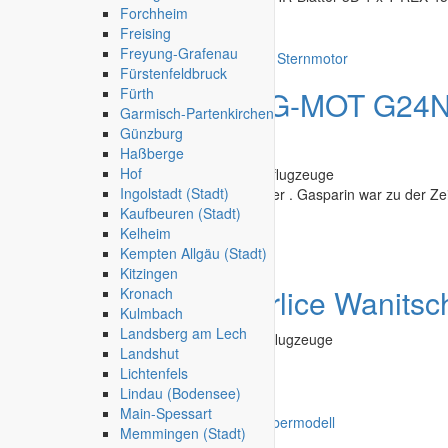
Forchheim
Freising
Hagen (Stadt)
-
05.08.2026
Freyung-Grafenau
Fürstenfeldbruck
Angebot
Gasparin G-MOT G24N 
Fürth
Garmisch-Partenkirchen
Sternmotor
Günzburg
Haßberge
Hof
Modelle & Zubehör
»
Flugzeuge
»
Motorflugzeuge
Ingolstadt (Stadt)
Stammt aus der Zeit der 80iger und 90iger . Gasparin war zu der Zeit
Kaufbeuren (Stadt)
Kelheim
Hamburg Bergedorf
-
05.08.2026
Kempten Allgäu (Stadt)
Kitzingen
Gesuch
Bauplan Orlice Wanitsc
Kronach
Kulmbach
Landsberg am Lech
Modelle & Zubehör
»
Flugzeuge
»
Segelflugzeuge
Landshut
Für Rippenflächen 3,00-3.40m
Lichtenfels
Lindau (Bodensee)
Dillingen a.d.Donau
-
05.08.2026
Main-Spessart
Memmingen (Stadt)