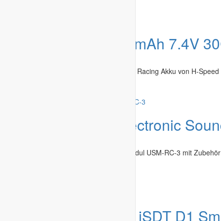
Recklinghausen
-
31.07.2026
Angebot
LiPo 8000mAh 7.4V 30
Fernsteuerung & Elektronik
»
Akkus
Biete hier einen LiPo 8000mAh 7.4V 30C Racing Akku von H-Speed a
Recklinghausen
-
31.07.2026
Angebot
BEIER Electronic So
Fernsteuerung & Elektronik
»
Sonstiges
Biete hier ein BEIER Electronic Soundmodul USM-RC-3 mit Zubehör
Karte...
Recklinghausen
-
31.07.2026
Angebot
Ladegerät iSDT D1 Sm