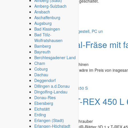
Amberg (Stadt)
Derzeit sind keine Kleinanzeigen in
Roth
geschaltet.
Amberg-Sulzbach
Ansbach
Kleinanzeige aufgeben
Aschaffenburg
Schnellregistrierung
mit nur einem Schritt!
Augsburg
Bad Kissingen
Bad Tölz-
Wolfratshausen
Angebot
CNC Portal-Fräse mit f
Bamberg
Untergestell, PC un
Bayreuth
Berchtesgadener Land
Cham
Modelle & Zubehör
»
Werkzeuge & Maschinen
Coburg
Ein Speditionsversand auf Einwegpalette wäre im Preis von insgesam
Dachau
Deggendorf
Gütersloh
-
Gestern, 08:32 Uhr
Dillingen a.d.Donau
Dingolfing-Landau
Donau-Ries
Angebot
Verkaufe T-REX 450 L
Ebersberg
S
Eichstätt
Erding
Erlangen (Stadt)
Modelle & Zubehör
»
Flugzeuge
»
Hubschrauber
Erlangen-Höchstadt
Verkaufe 1 x T-REX 450 Motor TH-500 , HR-Blätter 3D 1 x T-REX 450