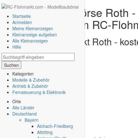
RC Modellbaubörse Roth - 
Startseite
Kleinanzeigen im RC-Floh
Anmelden
Meine Kleinanzeigen
Kleinanzeige aufgeben
Gratis RC-Flohmarkt Roth - kost
Alle Kleinanzeigen
Hilfe
Suchen
Kategorien
Modelle & Zubehör
Antrieb & Zubehör
Fernsteuerung & Elektronik
Orte
Alle Länder
Deutschland
Bayern
Aichach-Friedberg
Altötting