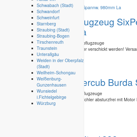
Schwabach (Stadt)
Schwandorf
Schweinfurt
Angebot
RC Deltaflugzeug Six
Starnberg
Spannw. 980mm La
Straubing (Stadt)
Straubing-Bogen
Tirschenreuth
Modelle & Zubehör
»
Flugzeuge
»
Elektroflugzeuge
Traunstein
Das Flugzeug ist verpackt und kann sicher verschickt werden! Versa
Unterallgäu
Weiden in der Oberpfalz
Gütersloh
-
03.08.2026
(Stadt)
Weilheim-Schongau
Angebot
Piper Supercub Burda S
Weißenburg-
Gunzenhausen
Wunsiedel
Modelle & Zubehör
»
Flugzeuge
»
Motorflugzeuge
i.Fichtelgebirge
Wunderschöne Piper Burda Staffel von Pichler absturzfrei mit Motor
Würzburg
Flächetaschen...
Zell am See
-
01.08.2026