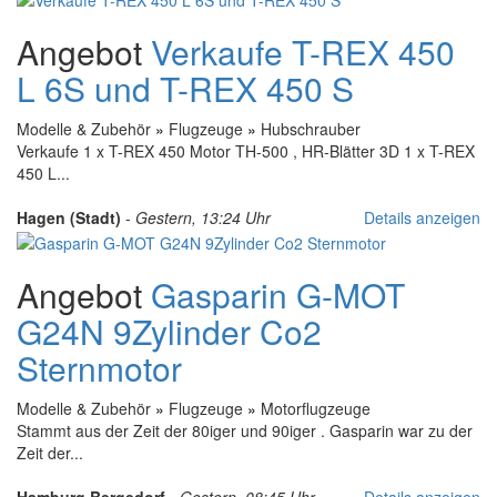
Angebot
Verkaufe T-REX 450
L 6S und T-REX 450 S
Modelle & Zubehör
»
Flugzeuge
»
Hubschrauber
Verkaufe 1 x T-REX 450 Motor TH-500 , HR-Blätter 3D 1 x T-REX
450 L...
Hagen (Stadt)
-
Gestern, 13:24 Uhr
Details anzeigen
Angebot
Gasparin G-MOT
G24N 9Zylinder Co2
Sternmotor
Modelle & Zubehör
»
Flugzeuge
»
Motorflugzeuge
Stammt aus der Zeit der 80iger und 90iger . Gasparin war zu der
Zeit der...
Hamburg Bergedorf
-
Gestern, 08:45 Uhr
Details anzeigen