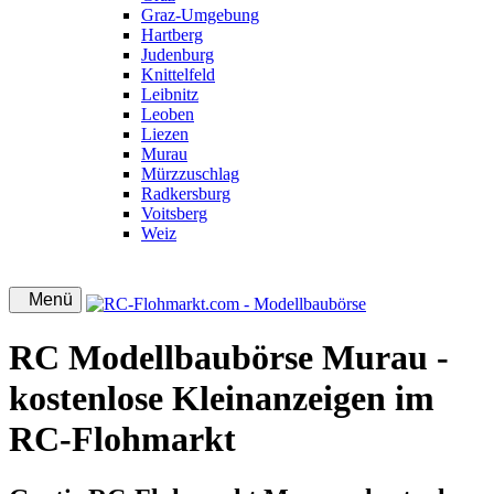
Graz-Umgebung
Hartberg
Judenburg
Knittelfeld
Leibnitz
Leoben
Liezen
Murau
Mürzzuschlag
Radkersburg
Voitsberg
Weiz
Menü
RC Modellbaubörse Murau -
kostenlose Kleinanzeigen im
RC-Flohmarkt