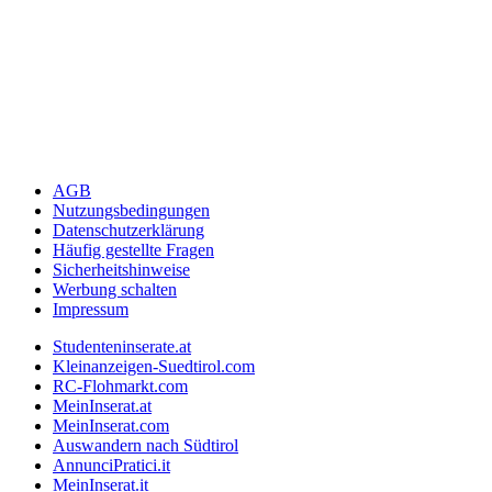
AGB
Nutzungsbedingungen
Datenschutzerklärung
Häufig gestellte Fragen
Sicherheitshinweise
Werbung schalten
Impressum
Studenteninserate.at
Kleinanzeigen-Suedtirol.com
RC-Flohmarkt.com
MeinInserat.at
MeinInserat.com
Auswandern nach Südtirol
AnnunciPratici.it
MeinInserat.it