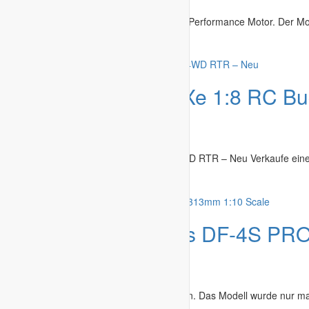
Modelle & Zubehör
»
Autos / Cars
Einzigartiger Losi 5ive T mit 71cc Gekko Performance Motor. Der Moto
Berlin Mitte
-
17.07.2026
Angebot
SRebel BXe 1:8 RC Bu
RTR – Neu
Modelle & Zubehör
»
Autos / Cars
SRebel BXe 1:8 RC Buggy Brushless 4WD RTR – Neu Verkaufe eine
Luzern
-
09.07.2026
Angebot
DF-Models DF-4S PRO
313mm 1:10 Scale
Modelle & Zubehör
»
Autos / Cars
Biete euch hier einen schönen Crawler an. Das Modell wurde nur ma