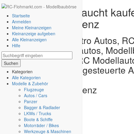
RC Autos - gebraucht kauf
Startseite
- RC Börse Bludenz
Anmelden
Meine Kleinanzeigen
Kleinanzeige aufgeben
RC Autos, RC Elektro Autos, RC
Alle Kleinanzeigen
Hilfe
Verbrenner Modellautos, Model
Modellbau Autos, RC Modellaut
Suchen
Mini RC Autos, ferngesteuerte A
Kategorien
Ersatzteile
Alle Kategorien
Modelle & Zubehör
Ortsauswahl:
Bludenz
Flugzeuge
Autos / Cars
Panzer
Bagger & Radlader
LKWs / Trucks
Boote & Schiffe
Motorräder / Bikes
Werkzeuge & Maschinen