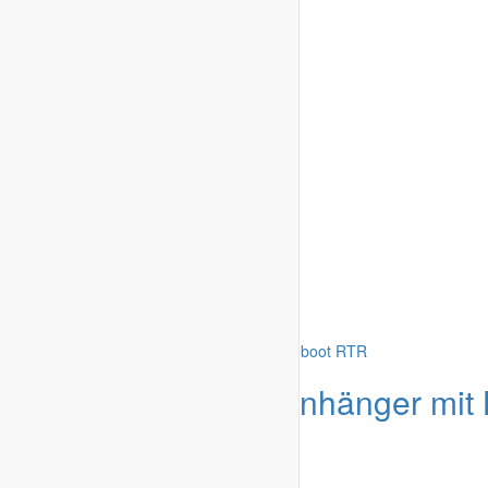
Schwandorf
-
04.07.2026
Angebot
1:10 RC Anhänger mit 
Rennboot RTR
Modelle & Zubehör
»
Autos / Cars