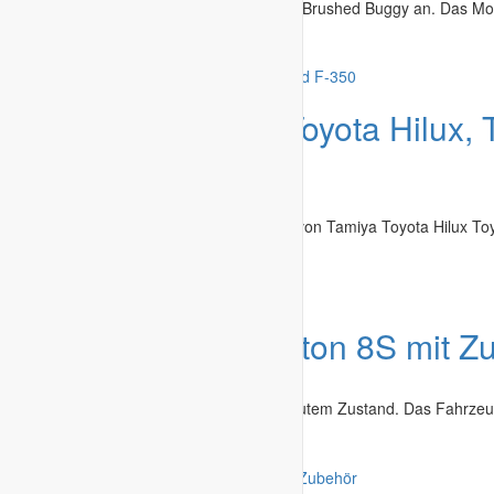
Biete euch hier einen leicht gebrauchten Brushed Buggy an. Das Mode
Regensburg
-
12.06.2026
Angebot
High-Lift Toyota Hilux,
350
Modelle & Zubehör
»
Autos / Cars
Ich verkaufe meine High Lift Fahrzeuge von Tamiya Toyota Hilux To
St. Wendel
-
07.06.2026
Angebot
Arrma Kraton 8S mit Z
Modelle & Zubehör
»
Autos / Cars
Verkaufe meinen ARRMA Kraton 8S in gutem Zustand. Das Fahrzeug
Tuttlingen
-
28.05.2026