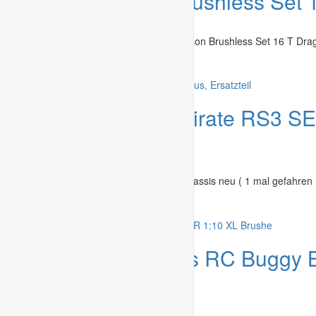
Angebot
Carson Brushless Set 1
Modelle & Zubehör
»
Autos / Cars
Hobbyaufgabe Regler und Motorset Carson Brushless Set 16 T Drags
Haßberge
-
28.06.2026
Angebot
1:8 T2M Pirate RS3 SE
Ersatzteil
Modelle & Zubehör
»
Autos / Cars
1 Jahr jung. Wettbewerbsfähig. 490 € Chassis neu ( 1 mal gefahre
Görlitz
-
21.06.2026
Angebot
DF Models RC Buggy B
1:10 XL Brushe
Modelle & Zubehör
»
Autos / Cars