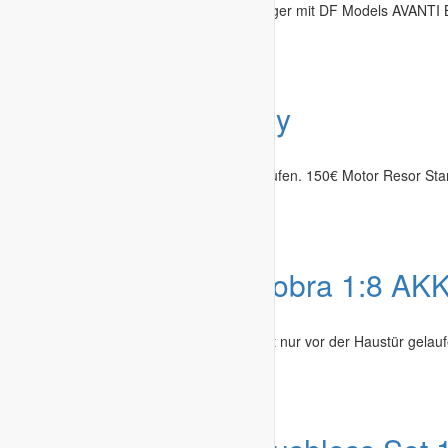
Der Sommer kommt gewiss. 1:10 Anhänger mit DF Models AVANTI B
Regensburg
-
02.07.2026
Angebot
Xray Buggy
Modelle & Zubehör
»
Autos / Cars
HOBBYAUFGABE Buggy Roller zu verkaufen. 150€ Motor Resor Starter
Haßberge
-
28.06.2026
Angebot
Serpent Cobra 1:8 AK
Modelle & Zubehör
»
Autos / Cars
Verkaufe Serpent Cobra mit Elektronik Ist nur vor der Haustür gelau
Haßberge
-
28.06.2026