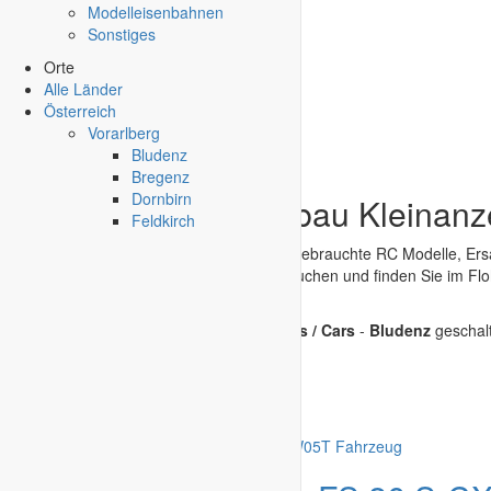
Modelleisenbahnen
Sonstiges
Orte
Alle Länder
Österreich
Vorarlberg
Bludenz
Bregenz
Dornbirn
Autos - RC Modellbau Kleinanz
Feldkirch
Im RC-Flohmarkt können Sie kostenlos gebrauchte RC Modelle, Er
RC Modellbau
kaufen und verkaufen. Suchen und finden Sie im Fl
Laden Sie bis zu
4 Bilder
hoch.
Derzeit sind keine Kleinanzeigen in
Autos / Cars
-
Bludenz
geschalt
Kleinanzeige aufgeben
Schnellregistrierung
mit nur einem Schritt!