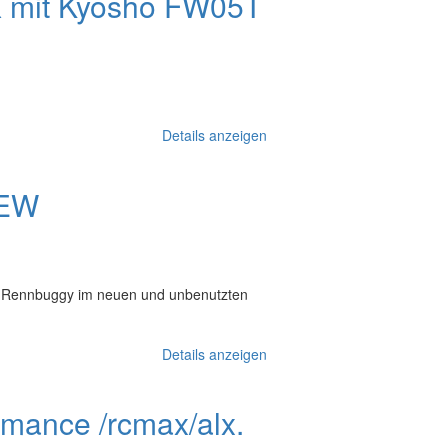
 mit Kyosho FW05T
Details anzeigen
NEW
d-Rennbuggy im neuen und unbenutzten
Details anzeigen
rmance /rcmax/alx.