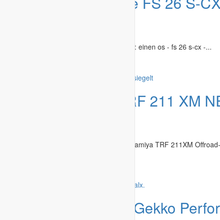
Angebot
OS Engine FS 26 S-CX
Fahrzeug
Modelle & Zubehör
»
Autos / Cars
verkaufe wie auf den bildern zu sehen ist: einen os - fs 26 s-cx -...
Dessau (Stadt)
-
27.07.2026
Angebot
Tamiya TRF 211 XM 
Originalversiegelt
Modelle & Zubehör
»
Autos / Cars
Zum Verkauf steht ein äußerst seltener Tamiya TRF 211XM Offroa
Zustand....
Garmisch-Partenkirchen
-
20.07.2026
Angebot
Losi 71cc Gekko Perfo